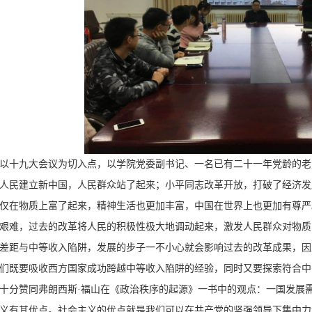
以十九大会议为切入点，以学院党委副书记、一名已有二十一年党龄的老
人民建立新中国，人民群众站了起来；小平同志改革开放，打破了经济发
仅在物质上富了起来，精神生活也更加丰富，中国在世界上也更加有尊严
艰难，过去的改革将人民的积极性极大地调动起来，激发人民群众对物质
差距与中等收入陷阱，发展的步子一不小心就会影响过去的改革成果，因
们既要吸收西方国家成功跨越中等收入陷阱的经验，同时又要探索符合中
十分赞同弗朗西斯·福山在《政治秩序的起源》一书中的观点：一国发展
义有其优点。社会主义的优点就是我们可以在共产党的坚强领导下集中力