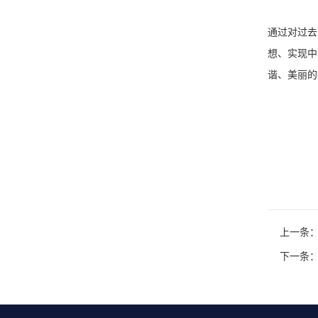
通过对过去
想、实现中
谐、美丽的
上一条
下一条：