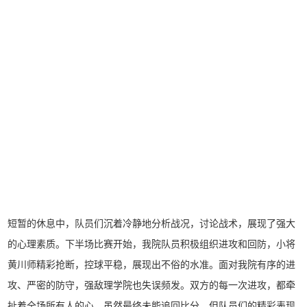
短暂的休息中，队员们沉着冷静地分析战况，讨论战术，展现了强大
的心理素质。下半场比赛开始，我院队员积极组织进攻和回防，小将
黄川师精彩抢断，控球平稳，展现出不俗的水准。面对我院有序的进
攻、严密的防守，强敌理学院也失误频发。双方的每一次进攻，都牵
扯着全场所有人的心。虽然最终未能追回比分，但队员们的精彩表现