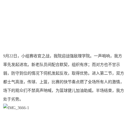
9月22日，小组赛收官之战，我院迎战强敌理学院。一声哨响，我方
率先发起进攻。新老队员间配合默契，组织有序；而对方也不甘示
弱，防守到位的情况下伺机发起反攻，取得优势。进入第二节，双方
都士气高涨，传球、上篮，比赛的快节奏点燃了全场所有人的激情，
场下的观众们不禁高声呐喊，为篮球健儿加油助威。半场结束，我方
处于劣势。