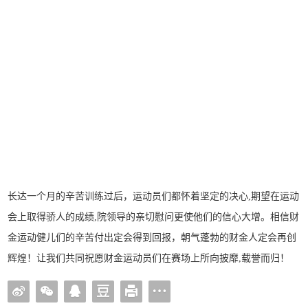
长达一个月的辛苦训练过后，运动员们都怀着坚定的决心,期望在运动
会上取得骄人的成绩,院领导的亲切慰问更使他们的信心大增。相信财
金运动健儿们的辛苦付出定会得到回报，朝气蓬勃的财金人定会再创
辉煌！让我们共同祝愿财金运动员们在赛场上所向披靡,载誉而归！