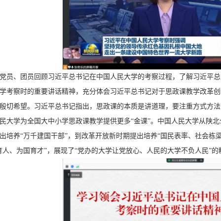
党员、团员回顾习近平总书记在中国人民大学的考察过程，了解习近平总
学考察时的重要讲话精神，充分体会习近平总书记对于思政课教学改革创
殷切希望。习近平总书记指出，思政课的本质是讲道理，要注重方式方法
民大学为全国大中小学思政课教学提供更多“金课”。中国人民大学从陕北
出培养“万千建国干部”，到改革开放新时期提出培养“国民表率、社会栋梁
育人、为国育才”，展现了“党办的大学让党放心、人民的大学不负人民”的