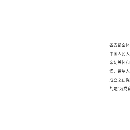
各支部全体
中国人民大
亲切关怀和
悟，希望人
成立之初提
的是“为党