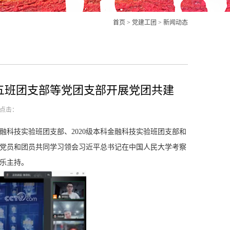
首页
>
党建工团
>
新闻动态
金融五班团支部等党团支部开展党团共建
点击：
科金融科技实验班团支部、2020级本科金融科技实验班团支部和
体党员和团员共同学习领会习近平总书记在中国人民大学考察
乐主持。