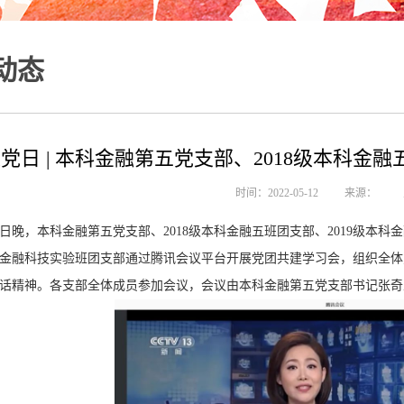
动态
党日 | 本科金融第五党支部、2018级本科
时间：2022-05-12
来源：
5月2日晚，本科金融第五党支部、2018级本科金融五班团支部、2019级本
本科金融科技实验班团支部通过腾讯会议平台开展党团共建学习会，组织全
话精神。各支部全体成员参加会议，会议由本科金融第五党支部书记张奇