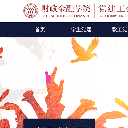
首页
学生党建
教工党