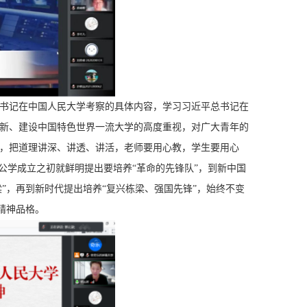
书记在中国人民大学考察的具体内容，学习习近平总书记在
新、建设中国特色世界一流大学的高度重视，对广大青年的
，把道理讲深、讲透、讲活，老师要用心教，学生要用心
公学成立之初就鲜明提出要培养“革命的先锋队”，到新中国
”，再到新时代提出培养“复兴栋梁、强国先锋”，始终不变
精神品格。