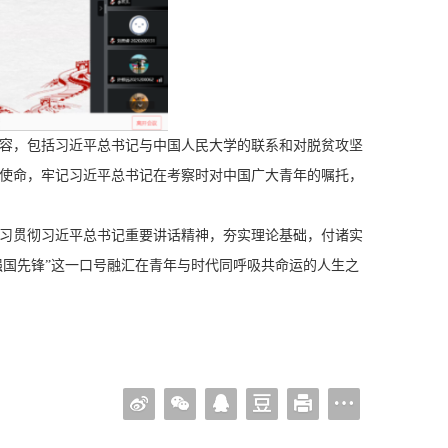
容，包括习近平总书记与中国人民大学的联系和对脱贫攻坚
使命，牢记习近平总书记在考察时对中国广大青年的嘱托，
习贯彻习近平总书记重要讲话精神，夯实理论基础，付诸实
强国先锋”这一口号融汇在青年与时代同呼吸共命运的人生之