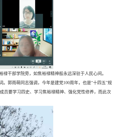
焦裕禄干部学院旁，如焦裕禄精神般永远深驻于人民心间。
。郭雨萌同志强调，今年是建党100周年，也是“十四五”规
成员要学习四史、学习焦裕禄精神、强化党性修养，而此次