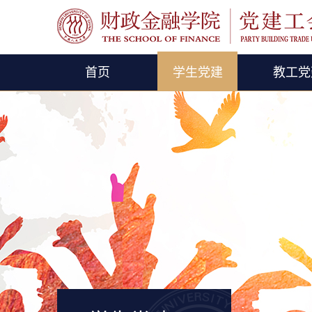
首页
学生党建
教工党