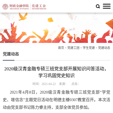
首页
>
党建工团
>
学生党建
>
党建动态
党建动态
2020级汉青金融专硕三班党支部开展知识问答活动，
学习巩固党史知识
时间：2021-04-22
来源：
点击：
2021年4月8日，2020级汉青金融专硕三班党支部“学党
史、增信念”主题党日活动在明德主楼0307教室召开。本次活
动由党支部书记陈力睿主持，支部全体党员参加。