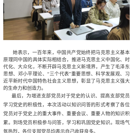
她表示，一百年来，中国共产党始终把马克思主义基本
原理同中国的具体实际相结合，推进马克思主义中国化、时
代化、大众化，不断开辟马克思主义新境界，产生了毛泽东
思想、邓小平理论、“三个代表”重要思想、科学发展观、习
近平新时代中国特色社会主义思想，彰显了马克思主义强大
的生命力和创造力。
最后，为增进支部党员对于党史的认识、提高支部党员
学习党史的积极性，本次活动以知识问答的形式考察了各位
党员对于党史上的重大事件、重要会议、重要人物的知识积
累。到场党员积极参与问答，学习和巩固党史知识。现场气
氛热烈，各位支部党员均表示自己收获良多。