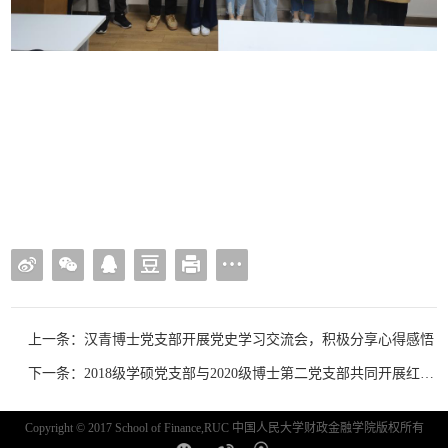
上一条：汉青博士党支部开展党史学习交流会，积极分享心得感悟
下一条：2018级学硕党支部与2020级博士第二党支部共同开展红色观影会
Copyright © 2017 School of Finance,RUC 中国人民大学财政金融学院版权所有