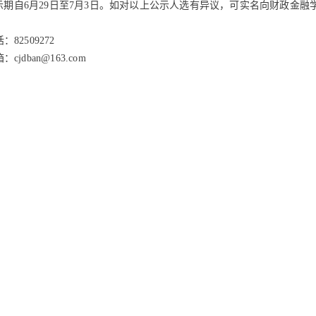
示期自6月29日至7月3日。如对以上公示人选有异议，可实名向财政金融
82509272
cjdban@163.com