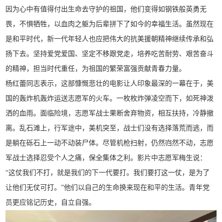
因为心中有值得付出生命去守护的祖国，他们变得如钢铁般英勇无
畏，不惧牺牲，以血肉之躯为后辈拼下了如今的幸福生活。虽然现在
是和平时代，新一代年轻人也应把伟大的抗美援朝精神继续传承和弘
扬下去。坚持爱党爱国、坚定不移跟党走，培养吃苦耐劳、艰苦奋斗
的精神，担当时代重任，为祖国的繁荣富强贡献青春力量。
杨红蕾同志表示，这部慷慨悲壮的电影让人印象最深的一幕在于，美
国的轰炸机轰炸运送志愿军的火车。一枚枚炸弹凌空而下，如死神泼
洒的血雨。面临险境，志愿军战士果断舍弃物资，相互扶持，冷静撤
离。乱石滩上，行军途中，美机突至，战士们没有选择落荒而逃，而
是躺在砾石上一动不动装尸体。尽管机枪扫射，仍然岿然不动，志愿
军战士选择忍受个人之痛，保全集体之利。影片中志愿军梅生说：
“这仗我们不打，就是我们的下一代要打。我们要打这一仗，是为了
让他们无仗可打。”他们以自己的生命换来现在和平的生活。青年党
员更应铭记历史，自立自强。