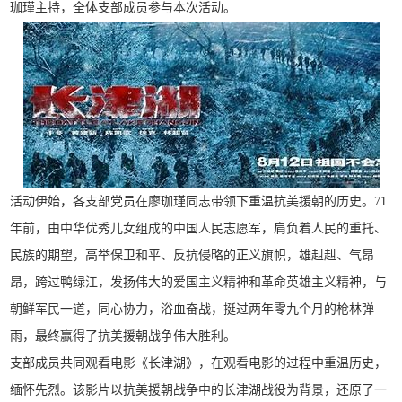
珈瑾主持，全体支部成员参与本次活动。
活动伊始，各支部党员在廖珈瑾同志带领下重温抗美援朝的历史。71
年前，由中华优秀儿女组成的中国人民志愿军，肩负着人民的重托、
民族的期望，高举保卫和平、反抗侵略的正义旗帜，雄赳赳、气昂
昂，跨过鸭绿江，发扬伟大的爱国主义精神和革命英雄主义精神，与
朝鲜军民一道，同心协力，浴血奋战，挺过两年零九个月的枪林弹
雨，最终赢得了抗美援朝战争伟大胜利。
支部成员共同观看电影《长津湖》，在观看电影的过程中重温历史，
缅怀先烈。该影片以抗美援朝战争中的长津湖战役为背景，还原了一