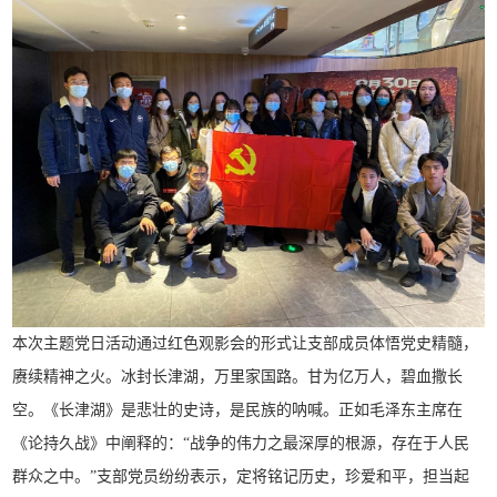
本次主题党日活动通过红色观影会的形式让支部成员体悟党史精髓，
赓续精神之火。冰封长津湖，万里家国路。甘为亿万人，碧血撒长
空。《长津湖》是悲壮的史诗，是民族的呐喊。正如毛泽东主席在
《论持久战》中阐释的：“战争的伟力之最深厚的根源，存在于人民
群众之中。”支部党员纷纷表示，定将铭记历史，珍爱和平，担当起