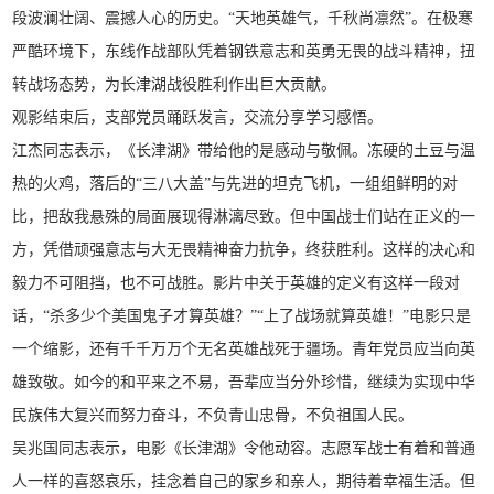
段波澜壮阔、震撼人心的历史。“天地英雄气，千秋尚凛然”。在极寒
严酷环境下，东线作战部队凭着钢铁意志和英勇无畏的战斗精神，扭
转战场态势，为长津湖战役胜利作出巨大贡献。
观影结束后，支部党员踊跃发言，交流分享学习感悟。
江杰同志表示，《长津湖》带给他的是感动与敬佩。冻硬的土豆与温
热的火鸡，落后的“三八大盖”与先进的坦克飞机，一组组鲜明的对
比，把敌我悬殊的局面展现得淋漓尽致。但中国战士们站在正义的一
方，凭借顽强意志与大无畏精神奋力抗争，终获胜利。这样的决心和
毅力不可阻挡，也不可战胜。影片中关于英雄的定义有这样一段对
话，“杀多少个美国鬼子才算英雄？”“上了战场就算英雄！”电影只是
一个缩影，还有千千万万个无名英雄战死于疆场。青年党员应当向英
雄致敬。如今的和平来之不易，吾辈应当分外珍惜，继续为实现中华
民族伟大复兴而努力奋斗，不负青山忠骨，不负祖国人民。
吴兆国同志表示，电影《长津湖》令他动容。志愿军战士有着和普通
人一样的喜怒哀乐，挂念着自己的家乡和亲人，期待着幸福生活。但