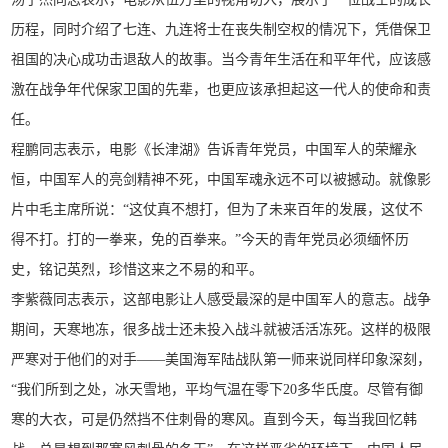
历程，同时介绍了七连、九连将士在丧失制空权的情况下，凭借保卫
祖国的决心成功击退敌人的故事。当今青年生活在和平年代，应该感
激在战争年代保家卫国的先辈，也更应该承担起这一代人的使命和责
任。
程鹏同志表示，电影《长津湖》告诉青年党员，中国军人的荣耀永
恒，中国军人的亮剑精神不死，中国军魂永远不可以被撼动。就像影
片中毛主席所说：“这仗真不想打，但为了未来百年的发展，这仗不
得不打。打的一拳来，免的百拳来。”今天的青年党员必须缅怀历
史，铭记英烈，珍惜这来之不易的和平。
李紫薇同志表示，这部电影让人感受最深的是中国军人的意志。战争
期间，天寒地冻，很多战士还未投入战斗就被活活冻死。这样的极限
严寒对于他们的对手——美国海军陆战队第一师来说同样印象深刻，
“我们所到之处，冰天雪地，平均气温在零下20多华氏度。尽管有御
寒的大衣，可是仍然挡不住刺骨的寒风。直到今天，每当我回忆韩