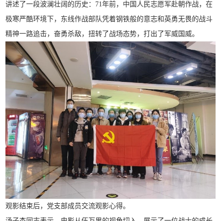
讲述了一段波澜壮阔的历史：71年前，中国人民志愿军赴朝作战，在
极寒严酷环境下，东线作战部队凭着钢铁般的意志和英勇无畏的战斗
精神一路追击，奋勇杀敌，扭转了战场态势，打出了军威国威。
观影结束后，党支部成员交流观影心得。
汤子杰同志表示，电影从伍万里的视角切入，展示了一位战士的成长