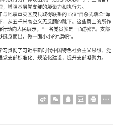
理，增强基层党支部的凝聚力和执行力。
与地震重灾区茂县取得联系的15位“自杀式跳伞”军
下，从五千米高空义无反顾的跳下。这些勇士的所作
际行动向人民展示，“一名党员就是一面旗帜”。支部
挺身而出，做一面小小的“旗帜”。
学习贯彻了习近平新时代中国特色社会主义思想、党
强党支部标准化、规范化建设，提升支部凝聚力。