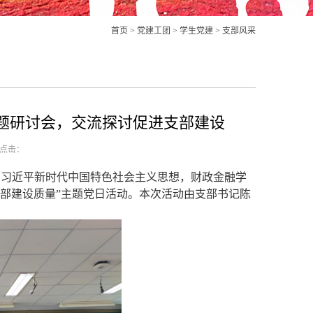
首页
>
党建工团
>
学生党建
>
支部风采
主题研讨会，交流探讨促进支部建设
点击：
彻习近平新时代中国特色社会主义思想，财政金融学
升支部建设质量”主题党日活动。本次活动由支部书记陈