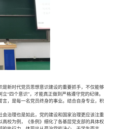
识是新时代党员思想意识建设的重要抓手，不仅能够
立“四个意识”，才能真正做到严格遵守党的纪律。
誓言，是每一名党员终身的事业。结合自身专业，积
社会治理也是如此，党的建设和国家治理更应该注重
以高校为例，《条例》细化了各基层党支部的具体权
部的执行力，体现出从严治党的决心。于学生而言，