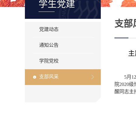
学生党建
支部
党建动态
通知公告
主
学院党校
支部风采
5
月
院202
醒同志主