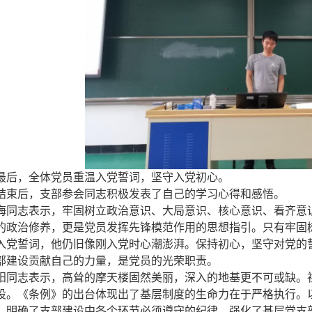
最后，全体党员重温入党誓词，坚守入党初心。
结束后，支部参会同志积极发表了自己的学习心得和感悟。
海同志表示，牢固树立政治意识、大局意识、核心意识、看齐意
的政治修养，更是党员发挥先锋模范作用的思想指引。只有牢固树
入党誓词，他仍旧像刚入党时心潮澎湃。保持初心，坚守对党的
部建设贡献自己的力量，是党员的光荣职责。
阳同志表示，高耸的摩天楼固然美丽，深入的地基更不可或缺。
设。《条例》的出台体现出了基层制度的生命力在于严格执行。
，明确了支部建设中各个环节必须遵守的纪律，强化了基层党支