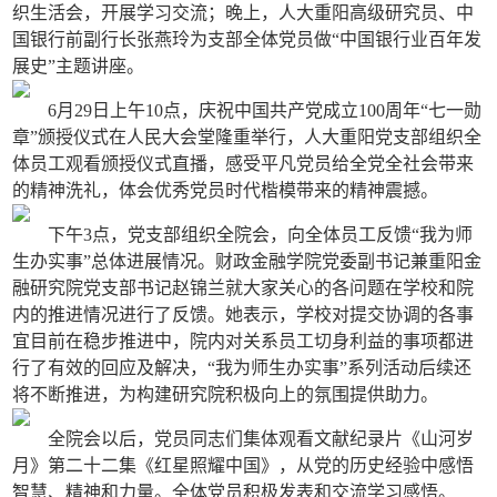
织生活会，开展学习交流；晚上，人大重阳高级研究员、中
国银行前副行长张燕玲为支部全体党员做“中国银行业百年发
展史”主题讲座。
6
月29日上午10点，庆祝中国共产党成立100周年“七一勋
章”颁授仪式在人民大会堂隆重举行，人大重阳党支部组织全
体员工观看颁授仪式直播，感受平凡党员给全党全社会带来
的精神洗礼，体会优秀党员时代楷模带来的精神震撼。
下午3点，党支部组织全院会，向全体员工反馈“我为师
生办实事”总体进展情况。财政金融学院党委副书记兼重阳金
融研究院党支部书记赵锦兰就大家关心的各问题在学校和院
内的推进情况进行了反馈。她表示，学校对提交协调的各事
宜目前在稳步推进中，院内对关系员工切身利益的事项都进
行了有效的回应及解决，“我为师生办实事”系列活动后续还
将不断推进，为构建研究院积极向上的氛围提供助力。
全院会以后，党员同志们集体观看文献纪录片《山河岁
月》第二十二集《红星照耀中国》，从党的历史经验中感悟
智慧、精神和力量。全体党员积极发表和交流学习感悟。