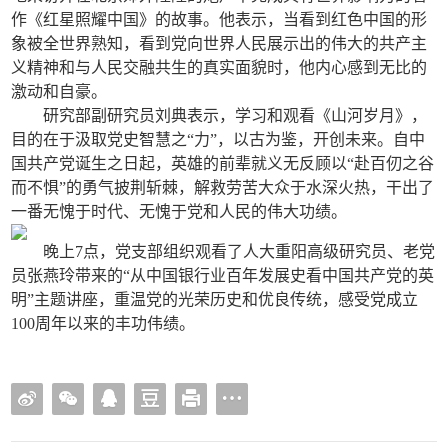
作《红星照耀中国》的故事。他表示，当看到红色中国的形
象被全世界熟知，看到党向世界人民展示出的伟大的共产主
义精神和与人民交融共生的真实面貌时，他内心感到无比的
激动和自豪。
研究部副研究员刘典表示，学习和观看《山河岁月》，
目的在于汲取党史智慧之“力”，以古为鉴，开创未来。自中
国共产党诞生之日起，英雄的前辈就义无反顾以“赴百仞之谷
而不惧”的勇气披荆斩棘，解救劳苦大众于水深火热，干出了
一番无愧于时代、无愧于党和人民的伟大功绩。
晚上7点，党支部组织观看了人大重阳高级研究员、老党
员张燕玲带来的“从中国银行业百年发展史看中国共产党的英
明”主题讲座，重温党的光荣历史和优良传统，感受党成立
100周年以来的丰功伟绩。