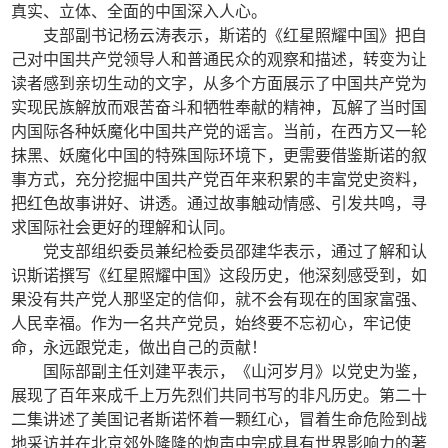
真实、立体、全面的中国深入人心。
支部副书记杨云涛表示，斯诺的《红星照耀中国》把自
己对中国共产党领导人和普通民众的观察和描述，转变为让
读者感到亲切生动的文字，从多个方面展示了中国共产党为
实现民族解放而艰苦奋斗和牺牲奉献的精神，瓦解了当时国
内国际各种妖魔化中国共产党的谣言。当前，在西方又一轮
抹黑、妖魔化中国的特殊国际环境下，更需要借鉴斯诺的叙
事方式，充分挖掘中国共产党百年来积累的丰富党史资料，
把红色故事讲好、讲透。通过故事触动情感、引发共鸣，寻
求国际社会更好的理解和认同。
党支部组织委员兼纪检委员邵建华表示，通过了解和认
识斯诺撰写《红星照耀中国》这段历史，他深刻感受到，如
果没有共产党人那坚定的信仰，就不会有现在的国家富强、
人民幸福。作为一名共产党员，始终要不忘初心，牢记使
命，永远跟党走，做出自己的贡献！
国际部副主任刘建平表示，《山河岁月》以党史为鉴，
展现了百年来成千上万先烈们共同书写的非凡历史。第二十
二集讲述了美国记者斯诺怀着一颗红心，冒着生命危险到战
地采访并在北京郊外隆隆的炮声中完成具有世界影响力的著