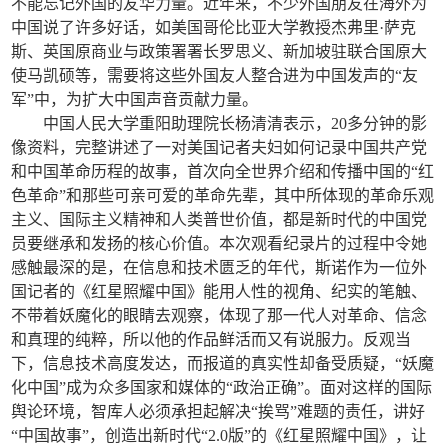
不能忘记外国的友华力量。近年来，不少外国朋友在海外为
中国说了许多好话，如美国哥伦比亚大学教授杰弗里·萨克
斯、英国原商业与政策署署长罗思义、新加坡驻联合国原大
使马凯硕等，需要将这些外国友人整合进为中国发声的“友
军”中，为扩大中国声音贡献力量。
中国人民大学重阳助理院长杨清清表示，20多分钟的影
像资料，完整讲述了一对美国记者夫妇如何记录中国共产党
和中国革命历程的故事，首次向全世界介绍和传播中国的“红
色革命”和那些可亲可爱的革命先辈，其中所体现的革命乐观
主义、国际主义精神和人类普世价值，都是新时代的中国党
员要继承和发扬的核心价值。本次观看纪录片的过程中令她
感触最深的是，在信息和技术匮乏的年代，斯诺作为一位外
国记者的《红星照耀中国》能用人性的视角、纪实的笔触、
不带着妖魔化的眼睛去观察，体现了那一代人对革命、信念
和真理的纯粹，所以他的作品鲜活而又有说服力。反观当
下，信息技术高度发达，而报道的真实性却备受质疑，“妖魔
化中国”成为众多国家和媒体的“政治正确”。面对这样的国际
舆论环境，智库人必须承担起解决“挨骂”难题的责任，讲好
“中国故事”，创造出新时代“2.0版”的《红星照耀中国》，让