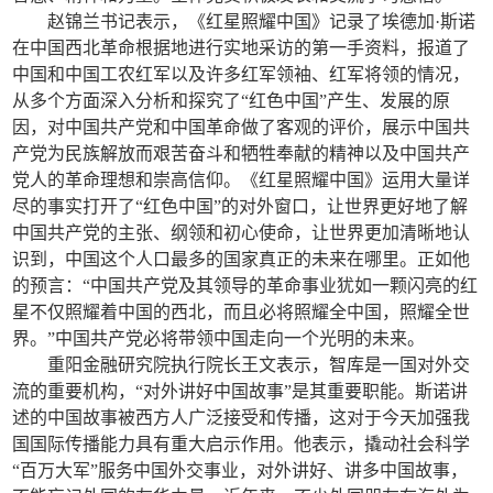
赵锦兰书记表示，《红星照耀中国》记录了埃德加·斯诺
在中国西北革命根据地进行实地采访的第一手资料，报道了
中国和中国工农红军以及许多红军领袖、红军将领的情况，
从多个方面深入分析和探究了“红色中国”产生、发展的原
因，对中国共产党和中国革命做了客观的评价，展示中国共
产党为民族解放而艰苦奋斗和牺牲奉献的精神以及中国共产
党人的革命理想和崇高信仰。《红星照耀中国》运用大量详
尽的事实打开了“红色中国”的对外窗口，让世界更好地了解
中国共产党的主张、纲领和初心使命，让世界更加清晰地认
识到，中国这个人口最多的国家真正的未来在哪里。正如他
的预言：“中国共产党及其领导的革命事业犹如一颗闪亮的红
星不仅照耀着中国的西北，而且必将照耀全中国，照耀全世
界。”中国共产党必将带领中国走向一个光明的未来。
重阳金融研究院执行院长王文表示，智库是一国对外交
流的重要机构，“对外讲好中国故事”是其重要职能。斯诺讲
述的中国故事被西方人广泛接受和传播，这对于今天加强我
国国际传播能力具有重大启示作用。他表示，撬动社会科学
“百万大军”服务中国外交事业，对外讲好、讲多中国故事，