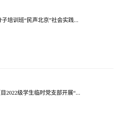
子培训班“民声北京”社会实践...
2022级学生临时党支部开展“...