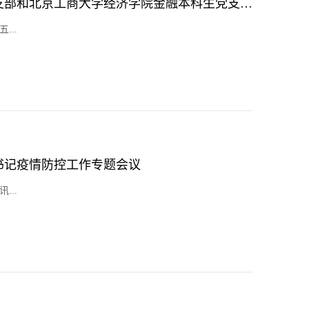
财政金融学院本科金融第五党支部和北京工商大学经济学院金融本科生党支部开展联学共建活动
...
书记疫情防控工作专题会议
...