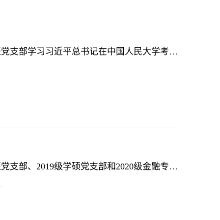
主题党日 | 2020级金融专硕二班党支部学习习近平总书记在中国人民大学考察时的重要讲话精神
主题党日 | 2021级金融专硕四班党支部、2019级学硕党支部和2020级金融专硕三班（投资量化）党支部开展专题学习会
.