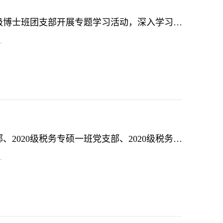
2019级金融博士党支部和2019级博士班团支部开展专题学习活动，深入学习习近平总书记在中国人民大学考察时的重要讲话精神
.
贾俊雪副院长到本科财政党支部、2020级税务专硕一班党支部、2020级税务专硕二班党支部宣讲习近平总书记在中国人民大学考察时的重要讲话精神
.