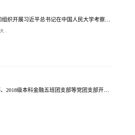
重阳金融研究院党支部第一时间组织开展习近平总书记在中国人民大学考察时的重要讲话精神学习交流会
...
主题党日 | 本科金融第五党支部、2018级本科金融五班团支部等党团支部开展党团共建