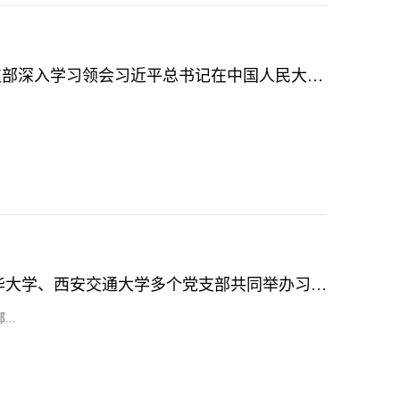
主题党日 | 2021级保险专硕党支部深入学习领会习近平总书记在中国人民大学考察时重要讲话精神
财政金融学院学生党支部与清华大学、西安交通大学多个党支部共同举办习近平总书记重要讲话精神学习研讨会
..