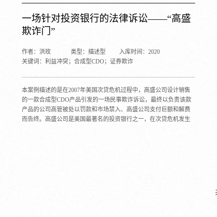
一场针对投资银行的法律诉讼——“高盛
欺诈门”
作者：洪玫
类型：描述型
入库时间：2020
关键词：利益冲突；合成型CDO；证券欺诈
本案例描述的是在2007年美国次贷危机过程中，高盛公司设计销售
的一款合成型CDO产品引发的一场民事欺诈诉讼，最终以负责该款
产品的公司高管被处以罚款和市场禁入、高盛公司支付巨额和解费
而告终。高盛公司是美国最著名的投资银行之一，在次贷危机发生
前后设计销售了大量以次级住房抵押贷款为基础资产的结构性金融
衍生产品，赚取了高额收入。由于衍生产品结构非常复杂，只有产
品的发起人、销售者可以掌握全面信息，投资者高度依赖投资银行
披露的信息进行投资决策。但由于利益冲突问题的存在，使投资者
面临遭受损失的巨大风险。利用这一案例，可以讨论金融衍生产品
发行的原因、投资银行经营中的利益冲突以及政府监管的必要性。