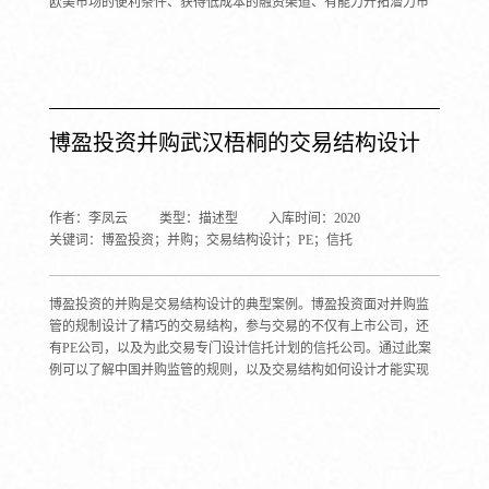
欧美市场的便利条件、获得低成本的融资渠道、有能力开拓潜力市
场；另一方面复星也面临着浮存金的获取成本、监管成本和忽视主
营业务带来的机会成本等压力。本案例站在复星国际内部的保险发
展战略规划部负责人的视角，运用资本资产定价模型，以事件研究
方法研究金融市场对保险并购事件是否做出积极响应。
博盈投资并购武汉梧桐的交易结构设计
作者：李凤云
类型：描述型
入库时间：2020
关键词：博盈投资；并购；交易结构设计；PE；信托
博盈投资的并购是交易结构设计的典型案例。博盈投资面对并购监
管的规制设计了精巧的交易结构，参与交易的不仅有上市公司，还
有PE公司，以及为此交易专门设计信托计划的信托公司。通过此案
例可以了解中国并购监管的规则，以及交易结构如何设计才能实现
成功的交易。