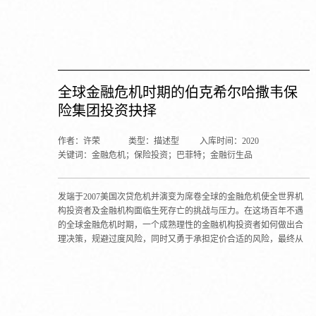
其是当我们引进其他国家相对成熟的政策和制度时，需要充分考虑
不同国家整体市场环境和制度环境的差异，避免出现南橘北枳甚至
更大的悲剧。
全球金融危机时期的伯克希尔哈撒韦保
险集团投资抉择
作者：许荣
类型：描述型
入库时间：2020
关键词：金融危机；保险投资；巴菲特；金融衍生品
发端于2007美国次贷危机并演变为席卷全球的金融危机使全世界机
构投资者及金融机构面临生死存亡的挑战与压力。在这场百年不遇
的全球金融危机时期，一个成熟理性的金融机构投资者如何做出合
理决策，规避过度风险，同时又勇于承担定价合适的风险，最终从
金融危机中获得发展的良机，是本案例研究的主题。本案例重点探
讨：伯克希尔哈撒韦保险集团投资抉择的四个问题：增加投资还是
减少投资？风险性资产还是现金为王？投资基础证券还是衍生品？
市场可以有效预测吗？