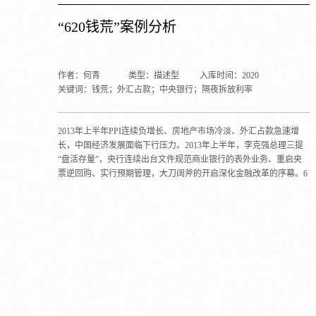
“620钱荒”案例分析
作者：何青
类型：描述型
入库时间：2020
关键词：钱荒；外汇占款；中央银行；隔夜拆放利率
2013年上半年PPI连续负增长、房地产市场冷淡、外汇占款急速增
长，中国经济发展面临下行压力。2013年上半年，李克强总理三提
“盘活存量”，央行连续出台文件规范商业银行的表外业务、重启央
票逆回购、实行预期管理，大刀阔斧的开启深化金融改革的序幕。6
月份，受市场传闻扰动、企业税收集中清缴、端午节假期现金需
求、外汇市场变化以及商业银行半年末指标考核等多种因素叠加影
响，中国银行间市场出现“钱荒”。6月20日，银行间隔夜拆放利率和
回购利率均超过13%，隔夜回购最高成交利率高达30%，创出历史最
高点。6月24日，大盘出现崩盘式暴跌，沪指跌幅近5%逼近1949
点。6月25日，央行暂停公开市场操作和正回购操作，并向部分金融
机构提供流动性支持，钱荒基本告一段落。