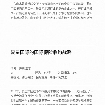
山东山水是香港联交所上市公司山水水泥的全资子公司以及主要的
中国境内运营实体，是国内水泥行业的龙头企业之一。在行业不景
气和产能过剩的背景下，受到母公司股东争夺控制权的影响，企业
财务状况弱化。由于企业控制权改变，触发债务提前偿付和交叉违
约条款，导致企业资金链紧张，发生流动性危机。2015年11月12
日，山东山水宣布2015年第一期超短期融资券违约，成为我国资本
市场发生的第一起超短期融资券实质性违约。本案例通过分析水泥
行业的发展状况、企业控制权争夺过程、企业的财务状况和信用评
级的变化，探讨山东山水债券违约的深层次原因。
复星国际的国际保险收购战略
作者：许荣 王雯
岚
类型：描述型
入库时间：2020
关键词：跨国并购；保险投资；事件研究方法
2014年，复星集团在“保险+投资”的核心战略指导下，先后进行了三
次重大海外保险企业并购，获得了重要的融资渠道。但是对于保险
收购战略产生的影响却褒贬不一。一方面保险并购使复星能够享受