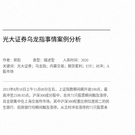
明称，此次交易故障导致了4.4亿美元的税前亏损，其问题可能与安
装的交易软件有关，导致骑士资本向市场发出了许多针对纽交所股
票的错误报价，这一软件已被清除出企业的系统。本次骑士资本软
件系统失灵，令程序化高频交易再次进入监管者和公众的视线，本
案例剖析该事件来龙去脉。
光大证券乌龙指事情案例分析
作者：郭彪
类型：描述型
入库时间：2020
关键词：光大证券；乌龙指；内幕交易；期货套利；ETF；对冲；A
股市场
2013年8月16日上午11点06分左右，上证指数瞬间飙升逾100点，最
高冲至2198.85点。沪深300成分股中，总共71只股票瞬间触及涨停，
且全部集中在上海交易所市场。其中沪深300权重比例位居前二的民
生银行、招商银行均瞬间触及涨停。从立时冲击涨停的71只股票来
看，主要集中在金融、交运设备、公用事业等低估值、高股息率板
块，其中22只金融股触及涨停。这一颠覆了以往常识的市场表现，
让所有的市场参与者震惊。午后光大证券停牌，并发布公告称，公
司策略投资部门自营业务在使用其独立的套利系统时出现问题。该