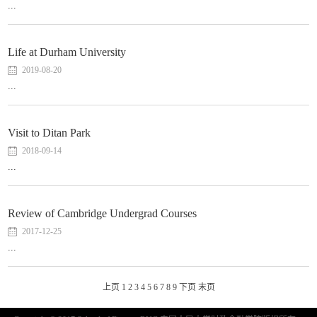
...
Life at Durham University
2019-08-20
...
Visit to Ditan Park
2018-09-14
...
Review of Cambridge Undergrad Courses
2017-12-25
...
上页
1
2
3
4
5
6
7
8
9
下页
末页