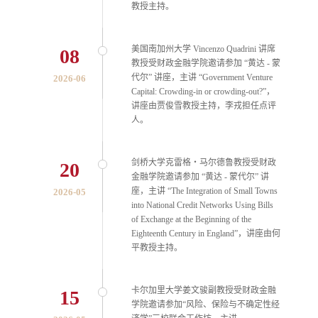
教授主持。
美国南加州大学 Vincenzo Quadrini 讲席
08
教授受财政金融学院邀请参加 “黄达 - 蒙
代尔” 讲座，主讲 “Government Venture
2026-06
Capital: Crowding-in or crowding-out?”，
讲座由贾俊雪教授主持，李戎担任点评
人。
剑桥大学克雷格・马尔德鲁教授受财政
20
金融学院邀请参加 “黄达 - 蒙代尔” 讲
座，主讲 “The Integration of Small Towns
2026-05
into National Credit Networks Using Bills
of Exchange at the Beginning of the
Eighteenth Century in England”，讲座由何
平教授主持。
卡尔加里大学姜文骏副教授受财政金融
15
学院邀请参加“风险、保险与不确定性经