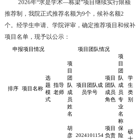
2026年“求是学术—栋梁”项目继续实行限额
推荐制，我院正式推荐名额为9个，候补名额2
个。经学生申请、学院评审，确定推荐项目和候补
项目名单，现予以公示：
申报项目情况
项目团队情况
项
项
目
目
团
选
团
项目
队
学
题
指导
队
项目团队成
团队
成
生
排序
项目名称
模
老师
成
员学号
成员
员
类
式
员
角色
专
别
姓
业
名
名
称
胡
项目
保
硕
2024101154
彦
负责
险
士