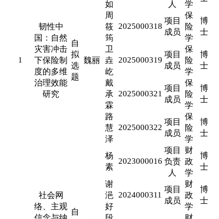
如
人
学
周
保
项目
博
2025000318
韧性中
筱
险
成员
士
国：自然
筠
学
自
灾害冲击
卫
保
拟
项目
博
1
2025000319
下保险制
魏丽
垚
险
选
成员
士
度的多维
屹
学
题
治理效能
戴
保
项目
博
2025000321
研究
承
险
成员
士
霖
学
路
保
项目
博
2025000322
慧
险
成员
士
泽
学
项目
财
杨
博
2023000016
负责
政
素
士
人
学
谢
财
项目
博
2024000311
社会网
浥
政
成员
士
络、主观
好
学
自
信念与纳
段
财