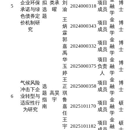
企业环保
拟
类承
刘
项目
博
5
2024000318
融
承诺与绿
选
曜
渝
成员
士
学
色债券定
题
王
金
价机制研
项目
博
2024000343
炳
融
究
成员
士
霖
学
郭
金
项目
博
2024000332
嘉
融
成员
士
禹
学
华
项目
金
博
2025000375
玉
负责
融
士
婷
人
学
王
金
气候风险
项目
博
2025000358
选
正
融
冲击下企
成员
士
题
高昊
琪
学
6
业转型与
指
宇
鲁
金
适应性行
项目
硕
2025101170
南
嘉
融
为研究
成员
士
任
学
王
金
项目
硕
2025101182
宇
融
成员
士