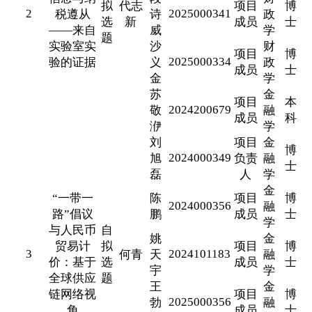
拟
代志
项目
博
2
2025000341
税遵从
诗
政
选
新
成员
士
——来自
威
学
题
实验室实
沙
财
项目
博
2025000334
验的证据
义
政
成员
士
金
学
苏
金
项目
本
2024200679
敬
融
成员
科
洢
学
刘
项目
金
博
2024000349
旭
负责
融
士
磊
人
学
金
“一带一
陈
项目
博
2024000356
融
路”倡议
鹏
成员
士
学
与人民币
自
姚
金
贸易计
拟
项目
博
3
2024101183
何青
天
融
价：基于
选
成员
士
宇
学
全球供应
题
王
金
链网络视
项目
博
2025000356
勃
融
角
成员
士