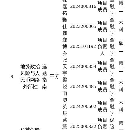
项目
博
2024000316
嘉
融
成员
士
拓
学
甄
金
项目
本
2023200065
仕
融
成员
科
麒
学
郑
项目
金
硕
2025101192
博
负责
融
士
乔
人
学
张
金
项目
博
2024000354
地缘政治
选
天
融
成员
士
风险与人
题
宇
学
9
王芳
民币网络
指
梁
金
项目
本
2024200485
外部性
南
晓
融
成员
科
雨
学
廖
金
项目
本
2024200602
英
融
成员
科
辰
学
路
项目
保
博
2025000322
慧
负责
险
科技保险
士