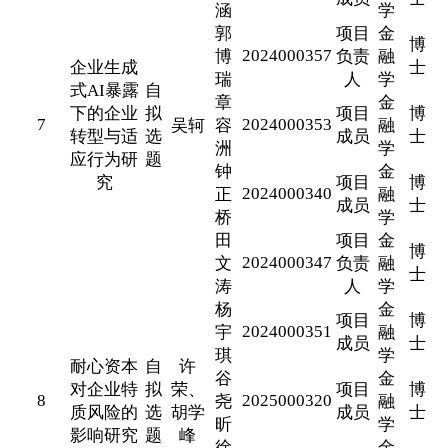
涵
学
郭
项目
金
博
2024000357
博
负责
融
企业生成
士
瑞
人
学
式AI暴露
自
章
金
下的企业
拟
项目
博
7
2024000353
吴轲
容
融
转型与适
选
成员
士
洲
学
应行为研
题
钟
金
究
项目
博
2024000340
正
融
成员
士
桥
学
田
项目
金
博
2024000347
文
负责
融
士
涛
人
学
杨
金
项目
博
2024000351
宇
融
成员
士
琪
学
耐心资本
自
许
谷
金
对企业特
拟
荣、
项目
博
8
2025000320
尧
融
质风险的
选
胡学
成员
士
昕
学
影响研究
题
峰
徐
金