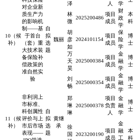
泽
人
学
对企业新
财
质生产力
林
项目
本
2025200486
政
的影响机
微
成员
科
学
制——基
自
胡
保
10（候
于首台
拟
项目
博
2024101154
魏丽
彦
险
补）
（套）重
选
成员
士
如
学
大技术装
题
万
金
备保险补
项目
博
2025000384
天
融
偿政策的
成员
士
昊
学
准自然实
金
验
刘
项目
博
2025000354
融
畅
成员
士
学
非利润上
郑
项目
金
博
市标准、
琳
2025000378
负责
融
士
科创属性
自
琳
人
学
11（候
评价与上
拟
黄继
金
补）
市后市场
选
承
徐
项目
融
本
表现——
题
国
2023200190
成员
工
科