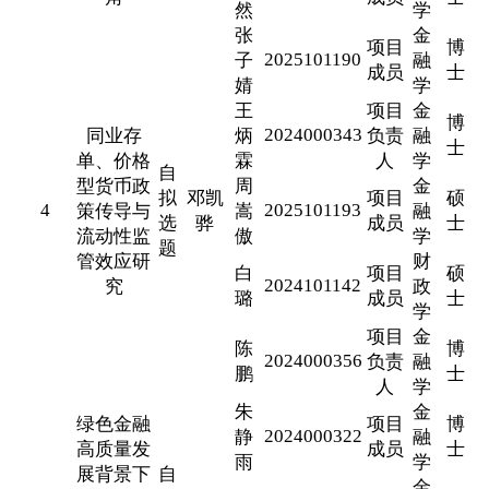
然
学
张
金
项目
博
2025101190
子
融
成员
士
婧
学
王
项目
金
博
2024000343
同业存
炳
负责
融
士
单、价格
霖
人
学
自
型货币政
周
金
拟
邓凯
项目
硕
4
2025101193
策传导与
嵩
融
选
骅
成员
士
流动性监
傲
学
题
管效应研
财
白
项目
硕
2024101142
究
政
璐
成员
士
学
项目
金
陈
博
2024000356
负责
融
鹏
士
人
学
朱
金
绿色金融
项目
博
2024000322
静
融
高质量发
成员
士
雨
学
展背景下
自
金