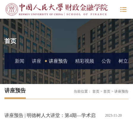
首页
新闻
讲座
讲座预告
精彩视频
公告
树立和
讲座预告
当前位置：
首页
>
首页
>
讲座预告
讲座预告 | 明德树人大讲堂：第4期—学术启
2023-11-20