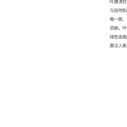
叶康涛在
与自然和
略一致，
贡献。叶
绿色金融
展注入新