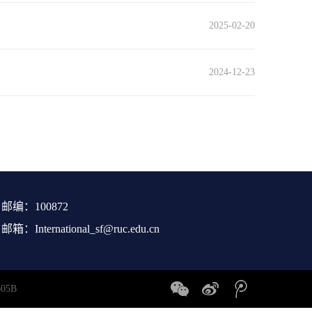
2025-02-20
2024-12-23
邮编：100872
邮箱：International_sf@ruc.edu.cn
5B