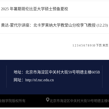
| 2025 年暑期哥伦比亚大学硕士预备夏校
| 黄达-蒙代尔讲座：北卡罗莱纳大学教堂山分校李飞教授 (12.23)
1
2
3
4
5
6
7
8
9
10
下页
末页
地址：北京市海淀区中关村大街59号明德主楼605B
网址：http://sf.ruc.edu.cn
UC 中国人民大学财政金融学院版权所有
北京市海淀区中关村大街59号明德主楼60