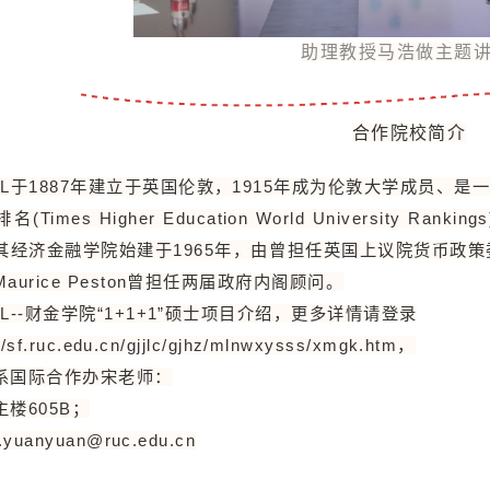
助理教授马浩做主题
合作院校简介
UL于1887年建立于英国伦敦，1915年成为伦敦大学成员、
名(Times Higher Education World University R
其经济金融学院始建于1965年，由曾担任英国上议院货币政策委员会
aurice Peston曾担任两届政府内阁顾问。
UL--财金学院“1+1+1”硕士项目介绍，更多详情请登录
://sf.ruc.edu.cn/gjjlc/gjhz/mlnwxysss/xmgk.htm，
系国际合作办宋老师：
主楼605B；
.yuanyuan@ruc.edu.cn