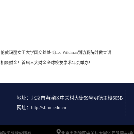
伦敦玛丽女王大学国交处处长Lee Wildman到访我院并做宣讲
：相聚财金！首届人大财金全球校友学术年会举办！
地址：北京市海淀区中关村大街59号明德主楼605B
网址：http://sf.ruc.edu.cn
UC 中国人民大学财政金融学院版权所有
北京市海淀区中关村大街59号明德主楼60