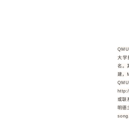
QM
大学排
名。
建，M
QM
http
或联
明德
song