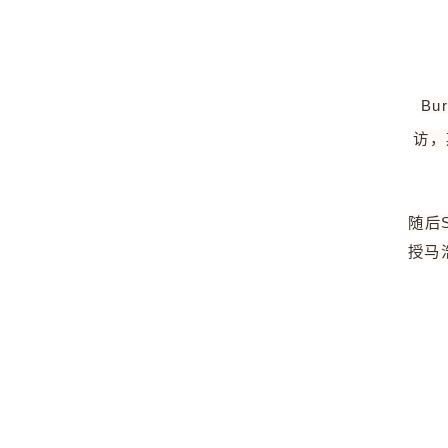
B
访，
随后
授马