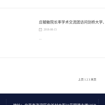
庄毓敏院长率学术交流团访问剑桥大学
2018-08-15
...
上页
1
2
3
末页