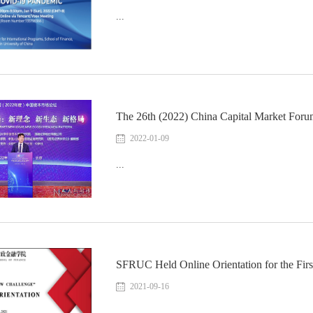
...
The 26th (2022) China Capital Market For
2022-01-09
...
SFRUC Held Online Orientation for the Fi
2021-09-16
...